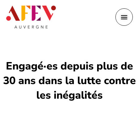
Aller
Men
au
contenu
princ
Engagé·es depuis plus de
30 ans dans la lutte contre
les inégalités