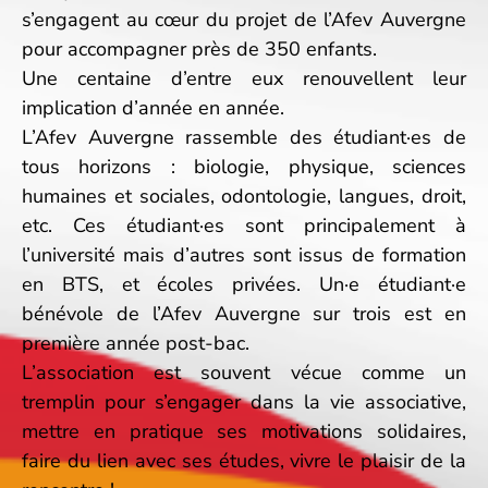
s’engagent au cœur du projet de l’Afev Auvergne
pour accompagner près de 350 enfants.
Une centaine d’entre eux renouvellent leur
implication d’année en année.
L’Afev Auvergne rassemble des étudiant·es de
tous horizons : biologie, physique, sciences
humaines et sociales, odontologie, langues, droit,
etc. Ces étudiant·es sont principalement à
l’université mais d’autres sont issus de formation
en BTS, et écoles privées. Un·e étudiant·e
bénévole de l’Afev Auvergne sur trois est en
première année post-bac.
L’association est souvent vécue comme un
tremplin pour s’engager dans la vie associative,
mettre en pratique ses motivations solidaires,
faire du lien avec ses études, vivre le plaisir de la